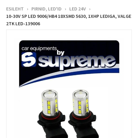
ESILEHT
›
PIRNID, LED'ID
›
LED 24V
›
10-30V SP LED 9006/HB4 18XSMD 5630, 1XHP LEDIGA, VALGE
2TK LED-139006