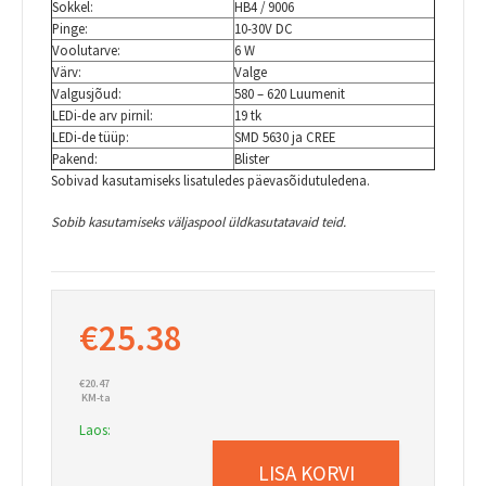
Sokkel:
HB4 / 9006
Pinge:
10-30V DC
Voolutarve:
6 W
Värv:
Valge
Valgusjõud:
580 – 620 Luumenit
LEDi-de arv pirnil:
19 tk
LEDi-de tüüp:
SMD 5630 ja CREE
Pakend:
Blister
Sobivad kasutamiseks lisatuledes päevasõidutuledena.
Sobib kasutamiseks väljaspool üldkasutatavaid teid.
€
25.38
€
20.47
KM-ta
Laos:
LISA KORVI
10-