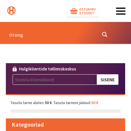
OSTUKORV
0
TOODET
Hulgiklientide tellimiskeskus
Tasuta tarne alates
50 €
. Tasuta tarneni jäänud
50 €
Kategooriad