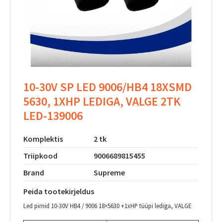
10-30V SP LED 9006/HB4 18XSMD
5630, 1XHP LEDIGA, VALGE 2TK
LED-139006
Komplektis
2 tk
Triipkood
9006689815455
Brand
Supreme
Peida tootekirjeldus
Led pirnid 10-30V HB4 / 9006 18×5630 +1xHP tüüpi lediga, VALGE