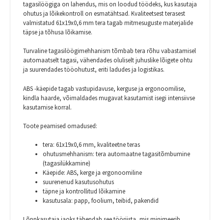
tagasilöögiga
on lahendus, mis on loodud töödeks, kus kasutaja
ohutus ja lõikekontroll on esmatähtsad. Kvaliteetsest terasest
valmistatud
61x19x0,6 mm tera
tagab mitmesuguste materjalide
täpse ja tõhusa lõikamise.
Turvaline tagasilöögimehhanism
tõmbab
tera rõhu vabastamisel
automaatselt tagasi, vähendades oluliselt juhuslike lõigete ohtu
ja suurendades tööohutust, eriti ladudes ja logistikas.
ABS
-käepide
tagab vastupidavuse, kerguse ja ergonoomilise,
kindla haarde, võimaldades mugavat kasutamist isegi intensiivse
kasutamise korral.
Toote peamised omadused:
tera: 61x19x0,6 mm, kvaliteetne teras
ohutusmehhanism: tera automaatne tagasitõmbumine
(tagasilükkamine)
Käepide: ABS, kerge ja ergonoomiline
suurenenud kasutusohutus
täpne ja kontrollitud lõikamine
kasutusala: papp, foolium, teibid, pakendid
Lõppkasutaja jaoks tähendab see tööriista, mis minimeerib