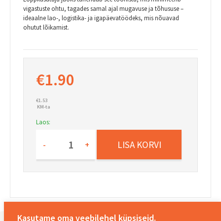
vigastuste ohtu, tagades samal ajal mugavuse ja tõhususe –
ideaalne lao-, logistika- ja igapäevatöödeks, mis nõuavad
ohutut lõikamist.
€
1.90
€
1.53
KM-ta
Laos:
Nuga
LISA KORVI
universaalne
-
+
61x19x0,6mm
Amio
04816
kogus
Kasutame oma veebilehel küpsiseid.