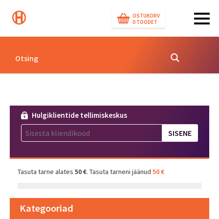
OSTUKORV
0
TOODET
Hulgiklientide tellimiskeskus
Tasuta tarne alates
50 €
. Tasuta tarneni jäänud
50 €
Kategooriad