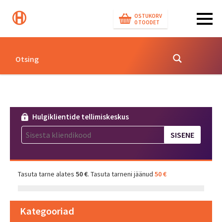
OSTUKORV
0
TOODET
Hulgiklientide tellimiskeskus
Tasuta tarne alates
50 €
. Tasuta tarneni jäänud
50 €
Kategooriad