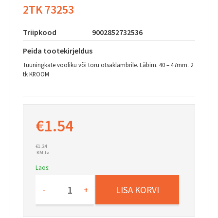
2TK 73253
Triipkood
9002852732536
Peida tootekirjeldus
Tuuningkate vooliku või toru otsaklambrile. Läbim. 40 – 47mm. 2
tk KROOM
€
1.54
€
1.24
KM-ta
Laos:
Tuningkate
LISA KORVI
kroom
-
+
40-
47mm
2tk